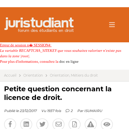
Erreur de session n� SESSION4:
La variable RECAPTCHA_SITEKEY que vous souhaitez valoriser n'existe pas
dans la zone |root|.
Pour plus d'informations, consultez la
doc en ligne
Accueil
Orientation
Orientation, Métiers du droit
Petite question concernant la
licence de droit.
Publié le 23/12/2017
Vu 1937 fois
2
Par
ISUMAIRU