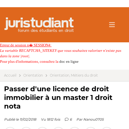
Erreur de session n� SESSION4:
La variable RECAPTCHA_SITEKEY que vous souhaitez valoriser n'existe pas
dans la zone |root|.
Pour plus d'informations, consultez la
doc en ligne
Accueil
Orientation
Orientation, Métiers du droit
Passer d'une licence de droit
immobilier à un master 1 droit
nota
Publié le 11/02/2018
Vu 1812 fois
6
Par
Nanou0705