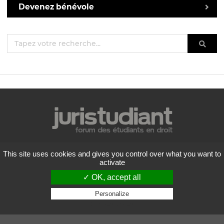
Devenez bénévole
Mentions légales
This site uses cookies and gives you control over what you want to
Politique de confidentialité
activate
Conditions générales d'utilisation
✓ OK, accept all
Liste des forums
Contactez-nous
Personalize
Privacy policy
Flux RSS
Copyright
2026 Juristudiant.com - Tous droits réservés