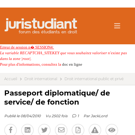
Erreur de session n� SESSION4:
La variable RECAPTCHA_SITEKEY que vous souhaitez valoriser n'existe pas
dans la zone |root|.
Pour plus d'informations, consultez la
doc en ligne
Accueil
Droit international
Droit international public et privé
Passeport diplomatique/ de
service/ de fonction
Publié le 08/04/2010
Vu 2502 fois
1
Par
JackLord