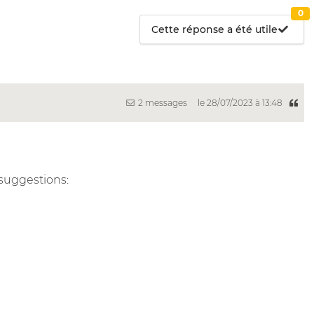
0
Cette réponse a été utile
2 messages
le 28/07/2023 à 13:48
 suggestions: