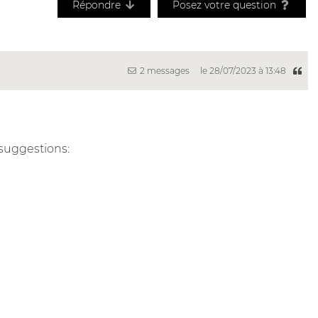
Répondre
Posez votre question
2 messages
le 28/07/2023 à 13:48
 suggestions: