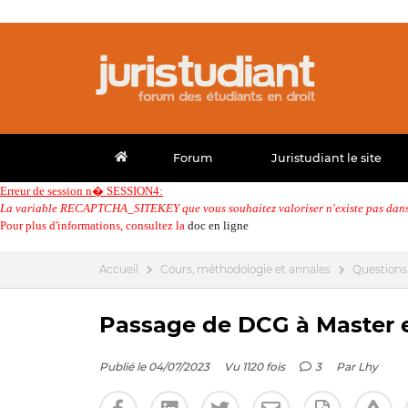
Forum
Juristudiant le site
Erreur de session n� SESSION4:
La variable RECAPTCHA_SITEKEY que vous souhaitez valoriser n'existe pas dans 
Pour plus d'informations, consultez la
doc en ligne
Accueil
Cours, méthodologie et annales
Questions
Passage de DCG à Master en
Publié le 04/07/2023
Vu 1120 fois
3
Par
Lhy