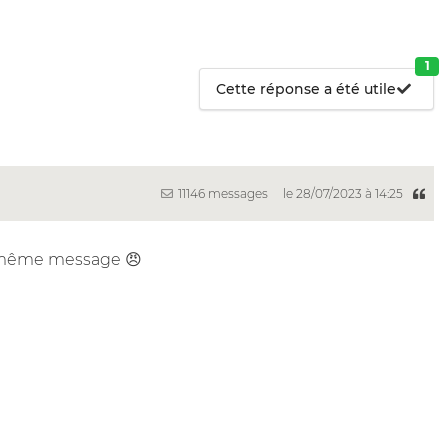
1
Cette réponse a été utile
11146 messages
le 28/07/2023 à 14:25
e même message 😠