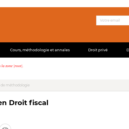
Cours, méthodologie et annales
Droit privé
D
la zone |root|.
 de méthodologie
 Droit fiscal