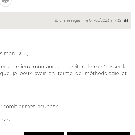
3 messages
le 04/07/2023 à 17:32
rès mon DCG,
arer au mieux mon année et éviter de me "casser la
es que je peux avoir en terme de méthodologie et
our combler mes lacunes?
nses.