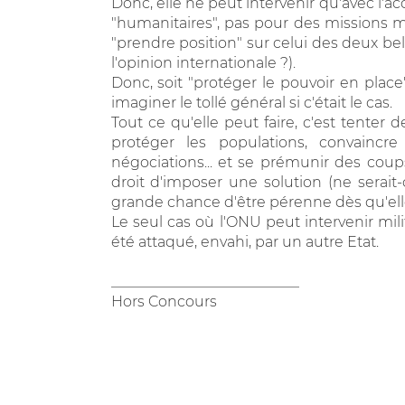
Donc, elle ne peut intervenir qu'avec l'a
"humanitaires", pas pour des missions milit
"prendre position" sur celui des deux bel
l'opinion internationale ?).
Donc, soit "protéger le pouvoir en place"
imaginer le tollé général si c'était le cas.
Tout ce qu'elle peut faire, c'est tenter
protéger les populations, convaincr
négociations... et se prémunir des coup
droit d'imposer une solution (ne serai
grande chance d'être pérenne dès qu'elle 
Le seul cas où l'ONU peut intervenir mi
été attaqué, envahi, par un autre Etat.
__________________________
Hors Concours