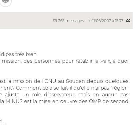
365 messages
le 11/06/2007 à 15:37
d pas très bien.
 mission, des personnes pour rétablir la Paix, à quoi
est la mission de l'ONU au Soudan depuis quelques
ent? Comment cela se fait-il qu'elle n'ai pas "régler"
e ajuste un rôle d'bservateur, mais en aucun cas
ue la MINUS est la mise en oeuvre des OMP de second
...