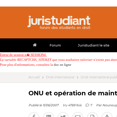
Forum
Juristudiant le site
Erreur de session n� SESSION4:
La variable RECAPTCHA_SITEKEY que vous souhaitez valoriser n'existe pas dans 
Pour plus d'informations, consultez la
doc en ligne
Accueil
Droit international
Droit international publ
ONU et opération de mainti
Publié le 11/06/2007
Vu 4769 fois
7
Par
Nounou