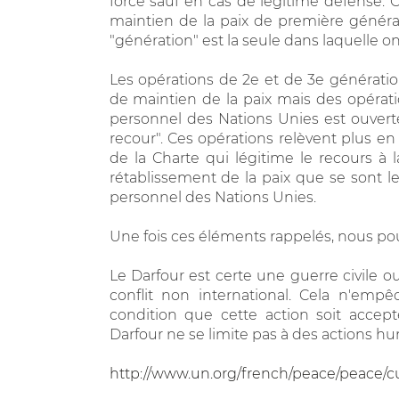
force sauf en cas de légitime défense. 
maintien de la paix de première générat
"génération" est la seule dans laquelle on
Les opérations de 2e et de 3e générati
de maintien de la paix mais des opérati
personnel des Nations Unies est ouverte
recour". Ces opérations relèvent plus en 
de la Charte qui légitime le recours à l
rétablissement de la paix que se sont le
personnel des Nations Unies.
Une fois ces éléments rappelés, nous po
Le Darfour est certe une guerre civile
conflit non international. Cela n'emp
condition que cette action soit accept
Darfour ne se limite pas à des actions hu
http://www.un.org/french/peace/peace/c