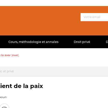
Cours, méthodologie et annales
Droit privé
D
la zone |root|.
ic et privé
ent de la paix
poun