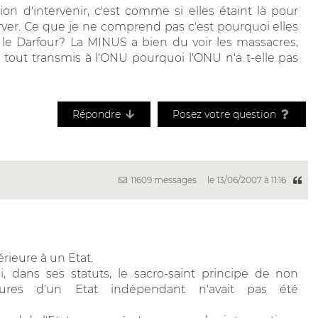
on d'intervenir, c'est comme si elles étaint là pour
bserver. Ce que je ne comprend pas c'est pourquoi elles
c le Darfour? La MINUS a bien du voir les massacres,
a tout transmis à l'ONU pourquoi l'ONU n'a t-elle pas
Répondre
Posez votre question
11609 messages
le 13/06/2007 à 11:16
érieure à un Etat.
i, dans ses statuts, le sacro-saint principe de non
ieures d'un Etat indépendant n'avait pas été