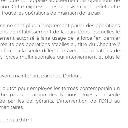
C'est que l'on appelle abusivement les opérations de
ion. Cette expression est abusive car en effet cette
 trouve les opérations de maintien de la paix.
ons ne sont plus à proprement parler des opérations
ons de rétablissement de la paix. Dans lesquelles le
ment autorisé à faire usage de la force "en dernier
réalité des opérations établies au titre du Chapitre 7
a force à la seule différence avec les opérations de
s forces multinationales qui interviennent et plus le
uvont maintenant parler du Darfour.
 ou plutôt pour employés les termes contemporain un
êche pas une action des Nations Unies à la seule
ée par les belligérants. L'intervention de l'ONU au
manitaires.
u
... ndate.html