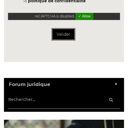
la
politique de confidentialite
reCAPTCHA is disabled.
✓ Allow
Valider
Forum juridique