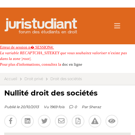
Erreur de session n� SESSION4:
La variable RECAPTCHA_SITEKEY que vous souhaitez valoriser n'existe pas
dans la zone |root|.
Pour plus d'informations, consultez la
doc en ligne
Accueil
Droit privé
Droit des sociétés
Nullité droit des sociétés
Publié le 20/10/2013
Vu 1969 fois
0
Par
Sheraz