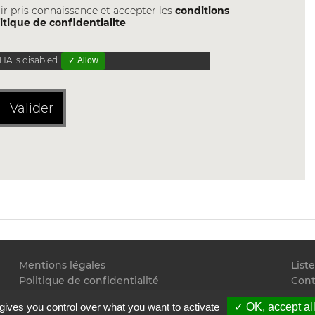
ir pris connaissance et accepter les
conditions
itique de confidentialite
A is disabled.
✓ Allow
Valider
Mentions légales
List
Politique de confidentialité
Cont
Conditions générales d'utilisation
Flux
gives you control over what you want to activate
✓ OK, accept al