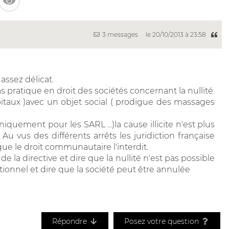
3 messages
le 20/10/2013 à 23:58
 assez délicat.
s pratique en droit des sociétés concernant la nullité.
pitaux )avec un objet social ( prodigue des massages
niquement pour les SARL ...)la cause illicite n'est plus
 vus des différents arrêts les juridiction française
que le droit communautaire l'interdit.
 la directive et dire que la nullité n'est pas possible
tionnel et dire que la société peut être annulée
Répondre
Posez votre question