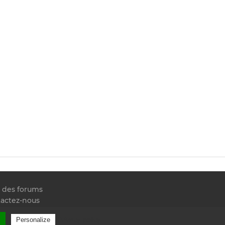
e des forums
actez-nous
 RSS
l
Privacy policy
Personalize