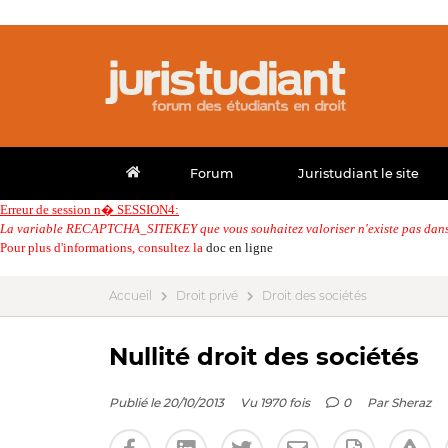
Forum
Juristudiant le site
Erreur de session n� SESSION4:
La variable RECAPTCHA_SITEKEY que vous souhaitez valoriser n'existe pas dans 
Pour plus d'informations, consultez la
doc en ligne
Accueil
Droit privé
Droit des sociétés
Nullité droit des sociétés
Publié le 20/10/2013
Vu 1970 fois
0
Par
Sheraz