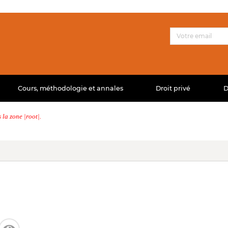
Cours, méthodologie et annales
Droit privé
D
la zone |root|.