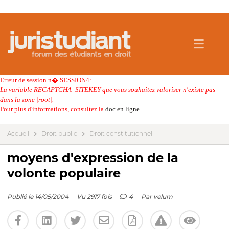
Erreur de session n� SESSION4:
La variable RECAPTCHA_SITEKEY que vous souhaitez valoriser n'existe pas
dans la zone |root|.
Pour plus d'informations, consultez la
doc en ligne
Accueil
Droit public
Droit constitutionnel
moyens d'expression de la
volonte populaire
Publié le 14/05/2004
Vu 2917 fois
4
Par
velum