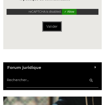
reCAPTCHA is disabled.
✓ Allow
Valider
Forum juridique