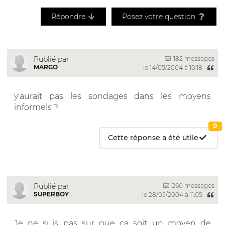
Répondre
Posez votre question
182 messages
Publié par
MARGO
le 14/05/2004 à 10:18
y'aurait pas les sondages dans les moyens
informels ?
0
Cette réponse a été utile
260 messages
Publié par
SUPERBOY
le 28/05/2004 à 11:05
Je ne suis pas sur que ca soit un moyen de