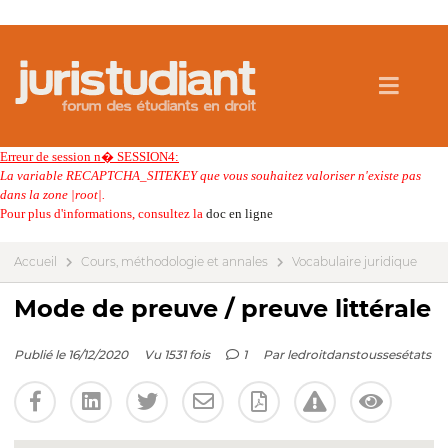
Erreur de session n� SESSION4:
La variable RECAPTCHA_SITEKEY que vous souhaitez valoriser n'existe pas
dans la zone |root|.
Pour plus d'informations, consultez la
doc en ligne
Accueil
Cours, méthodologie et annales
Vocabulaire juridique
Mode de preuve / preuve littérale
Publié le 16/12/2020
Vu 1531 fois
1
Par
ledroitdanstoussesétats