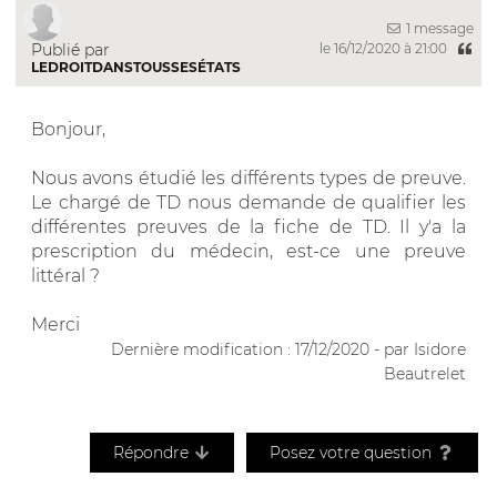
1 message
Publié par
le 16/12/2020 à 21:00
LEDROITDANSTOUSSESÉTATS
Bonjour,
Nous avons étudié les différents types de preuve.
Le chargé de TD nous demande de qualifier les
différentes preuves de la fiche de TD. Il y'a la
prescription du médecin, est-ce une preuve
littéral ?
Merci
Dernière modification : 17/12/2020 - par Isidore
Beautrelet
Répondre
Posez votre question