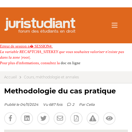
Erreur de session n� SESSION4:
La variable RECAPTCHA_SITEKEY que vous souhaitez valoriser n'existe pas
dans la zone |root|.
Pour plus d'informations, consultez la
doc en ligne
Accueil
Cours, méthodologie et annales
Methodologie du cas pratique
Publié le 04/11/2024
Vu 687 fois
2
Par
Celia