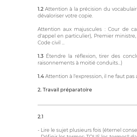
1.2
Attention à la précision du vocabulai
dévaloriser votre copie.
Attention aux majuscules : Cour de cas
d'appel en particulier), Premier ministre
Code civil ...
1.3
Étendre la réflexion, tirer des concl
raisonnements à moitié conduits...)
1.4
Attention à l'expression, il ne faut pas 
2. Travail préparatoire
________________________________________
2.1
- Lire le sujet plusieurs fois (éternel consei
- Définir les termes: TOUS les termes!! 