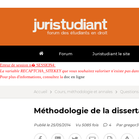
Forum
Juristudiant le site
Erreur de session n� SESSION4:
La variable RECAPTCHA_SITEKEY que vous souhaitez valoriser n'existe pas dans 
Pour plus d'informations, consultez la
doc en ligne
Accueil
Cours, méthodologie et annales
Questions
Méthodologie de la dissert
Publié le 25/05/2014
Vu 5085 fois
4
Par
gregor3