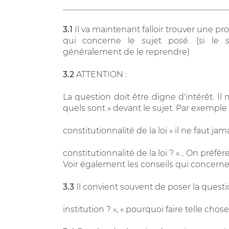
________________________________________
3.1
Il va maintenant falloir trouver une pr
qui concerne le sujet posé. (si le s
généralement de le reprendre)
3.2
ATTENTION :
La question doit être digne d'intérêt. I
quels sont » devant le sujet. Par exemple 
constitutionnalité de la loi » il ne faut j
constitutionnalité de la loi ? »... On préfère
Voir également les conseils qui concernen
3.3
Il convient souvent de poser la questio
institution ? », « pourquoi faire telle chose 