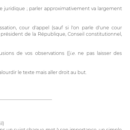
re juridique ; parler approximativement va largement
sation, cour d'appel (sauf si l'on parle d'une cour
, président de la République, Conseil constitutionnel,
usions de vos observations ([
i.e.
ne pas laisser des
alourdir le texte mais aller droit au but.
_______________________
l)
dans un sujet chaque mot à son importance, un simple