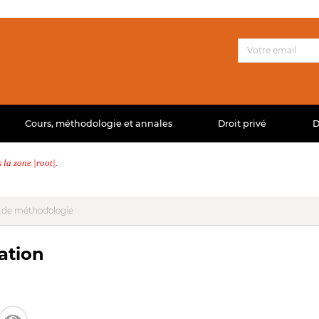
Cours, méthodologie et annales
Droit privé
D
la zone |root|.
 de méthodologie
ation