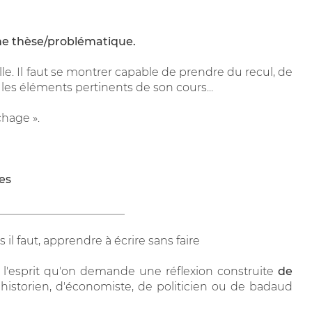
e thèse/problématique.
lle. Il faut se montrer capable de prendre du recul, de
les éléments pertinents de son cours...
chage ».
es
_______________________
s il faut, apprendre à écrire sans faire
 à l'esprit qu'on demande une réflexion construite
de
'historien, d'économiste, de politicien ou de badaud