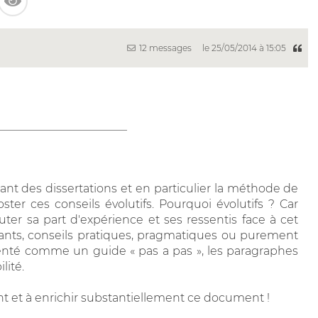
12 messages
le 25/05/2014 à 15:05
_______________________
nt des dissertations et en particulier la méthode de
ter ces conseils évolutifs. Pourquoi évolutifs ? Car
ter sa part d'expérience et ses ressentis face à cet
udiants, conseils pratiques, pragmatiques ou purement
ésenté comme un guide « pas a pas », les paragraphes
lité.
nt et à enrichir substantiellement ce document !