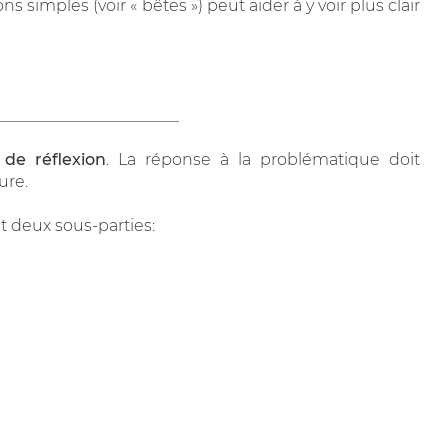
 simples (voir « bêtes ») peut aider à y voir plus clair
_______________________
de réflexion
. La réponse à la problématique doit
ure.
t deux sous-parties: