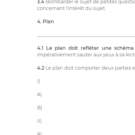
3.4
Bombarder le sujet de petites questions
concernant l'intérêt du sujet.
4. Plan
________________________________________
4.1
Le plan doit refléter une schéma 
impérativement sauter aux yeux à sa lect
4.2
Le plan doit comporter deux parties e
I)
A)
B)
II)
A)