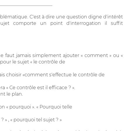
_______________________
oblématique. C'est à dire une question digne d'intérêt
ujet comporte un point d'interrogation il suffit
l ne faut jamais simplement ajouter « comment » ou «
pour le sujet « le contrôle de
amais choisir «comment s'effectue le contrôle de
ra « Ce contrôle est il efficace ? ».
t le plan.
n « pourquoi ». « Pourquoi telle
? » , « pourquoi tel sujet ? »