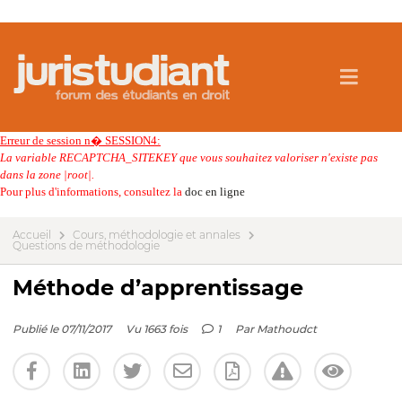
Erreur de session n� SESSION4:
La variable RECAPTCHA_SITEKEY que vous souhaitez valoriser n'existe pas
dans la zone |root|.
Pour plus d'informations, consultez la
doc en ligne
Accueil
Cours, méthodologie et annales
Questions de méthodologie
Méthode d’apprentissage
Publié le 07/11/2017
Vu 1663 fois
1
Par
Mathoudct