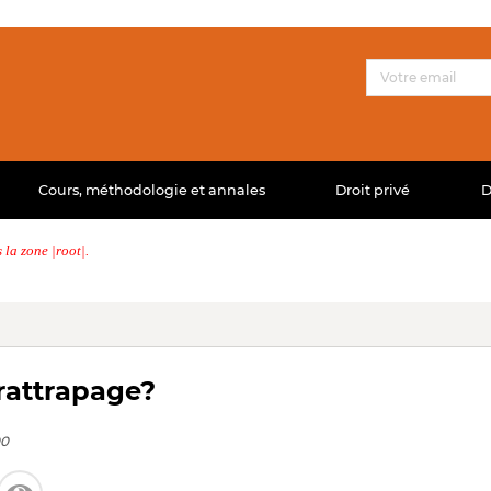
Cours, méthodologie et annales
Droit privé
D
la zone |root|.
rattrapage?
00