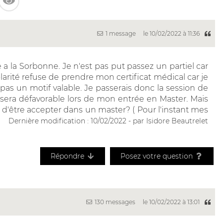
1 message
le 10/02/2022 à 11:36
e a la Sorbonne. Je n'est pas put passez un partiel car
arité refuse de prendre mon certificat médical car je
 pas un motif valable. Je passerais donc la session de
 sera défavorable lors de mon entrée en Master. Mais
'être accepter dans un master? ( Pour l'instant mes
Dernière modification : 10/02/2022 - par Isidore Beautrelet
Répondre
Posez votre question
130 messages
le 10/02/2022 à 13:01