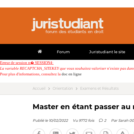
Forum
Juristudiant le site
Erreur de session n� SESSION4:
La variable RECAPTCHA_SITEKEY que vous souhaitez valoriser n'existe pas dans 
Pour plus d'informations, consultez la
doc en ligne
Accueil
Orientation
Examens et Résultats
Master en étant passer au 
Publié le 10/02/2022
Vu 9772 fois
2
Par
Sarah 0