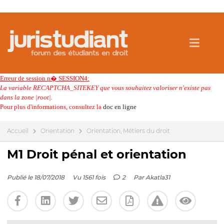
Erreur de session n� SESSION4:
La variable RECAPTCHA_SITEKEY que vous souhaitez valoriser n'existe pas
dans la zone |root|.
Pour plus d'informations, consultez la
doc en ligne
Accueil
Orientation
Orientation, Métiers du droit
M1 Droit pénal et orientation
Publié le 18/07/2018
Vu 1561 fois
2
Par
Akatla31