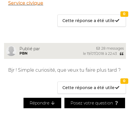
Service civique
0
Cette réponse a été utile
28 messages
Publié par
PBN
le 19/07/2018 à 22:43
Bjr ! Simple curiosité, que veux tu faire plus tard ?
0
Cette réponse a été utile
Répondre
Posez votre question