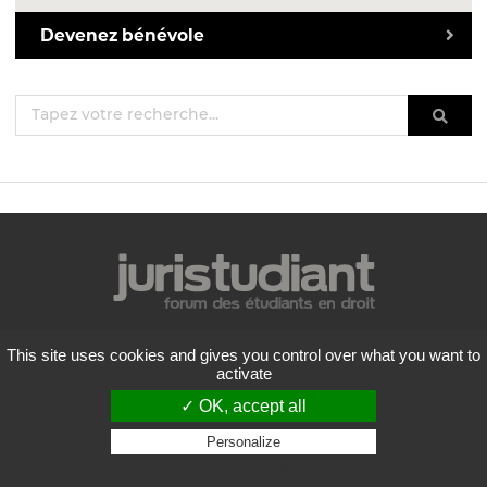
Devenez bénévole
Mentions légales
This site uses cookies and gives you control over what you want to
Politique de confidentialité
activate
Conditions générales d'utilisation
✓ OK, accept all
Liste des forums
Contactez-nous
Personalize
Privacy policy
Flux RSS