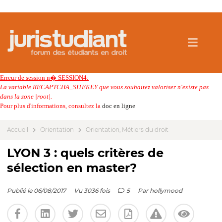
Erreur de session n� SESSION4:
La variable RECAPTCHA_SITEKEY que vous souhaitez valoriser n'existe pas
dans la zone |root|.
Pour plus d'informations, consultez la
doc en ligne
Accueil
Orientation
Orientation, Métiers du droit
LYON 3 : quels critères de
sélection en master?
Publié le 06/08/2017
Vu 3036 fois
5
Par
hollymood