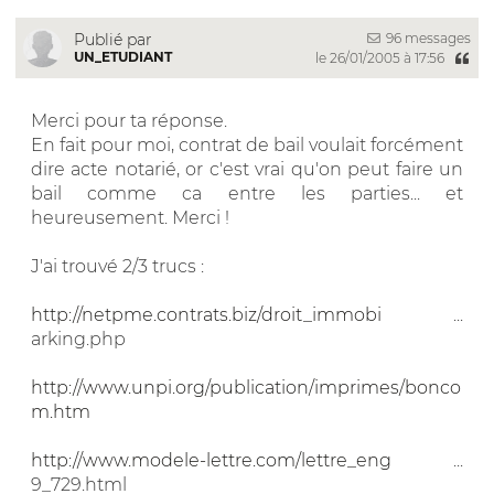
96 messages
Publié par
UN_ETUDIANT
le 26/01/2005 à 17:56
Merci pour ta réponse.
En fait pour moi, contrat de bail voulait forcément
dire acte notarié, or c'est vrai qu'on peut faire un
bail comme ca entre les parties... et
heureusement. Merci !
J'ai trouvé 2/3 trucs :
http://netpme.contrats.biz/droit_immobi
...
arking.php
http://www.unpi.org/publication/imprimes/bonco
m.htm
http://www.modele-lettre.com/lettre_eng
...
9_729.html