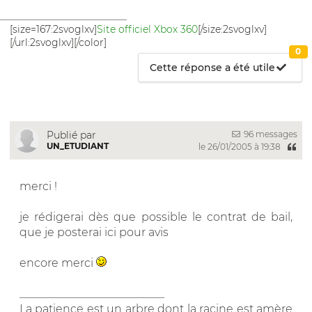
__________________________
[size=167:2svoglxv]
Site officiel Xbox 360
[/size:2svoglxv]
[/url:2svoglxv][/color]
0
Cette réponse a été utile
96 messages
Publié par
UN_ETUDIANT
le 26/01/2005 à 19:38
merci !
je rédigerai dès que possible le contrat de bail,
que je posterai ici pour avis
encore merci
__________________________
La patience est un arbre dont la racine est amère