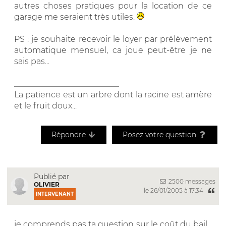
autres choses pratiques pour la location de ce
garage me seraient très utiles.
PS : je souhaite recevoir le loyer par prélèvement
automatique mensuel, ca joue peut-être je ne
sais pas...
__________________________
La patience est un arbre dont la racine est amère
et le fruit doux...
Répondre
Posez votre question
Publié par
2500 messages
OLIVIER
le 26/01/2005 à 17:34
INTERVENANT
je comprends pas ta question sur le coût du bail...