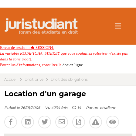
Erreur de session n� SESSION4:
La variable RECAPTCHA_SITEKEY que vous souhaitez valoriser n'existe pas
dans la zone |root|.
Pour plus d'informations, consultez la
doc en ligne
Accueil
Droit privé
Droit des obligations
Location d'un garage
Publié le 26/01/2005
Vu 4234 fois
14
Par
un_etudiant