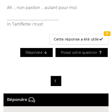
Ah ... non pardon ... autant pour moi.
__________________________
In Tartiflette i trust
0
Cette réponse a été utile
Répondre
Posez votre question
1
Répondre