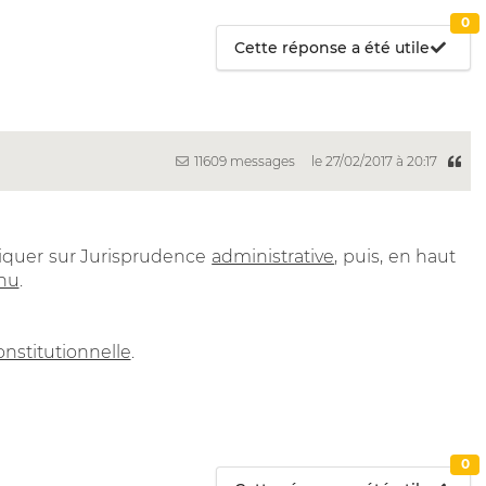
0
Cette réponse a été utile
11609 messages
le 27/02/2017 à 20:17
 cliquer sur Jurisprudence
administrative
, puis, en haut
nu
.
onstitutionnelle
.
0