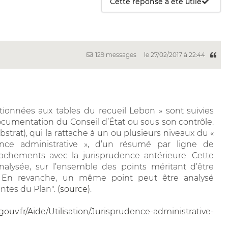
Cette réponse a été utile
129 messages
le 27/02/2017 à 22:44
tionnées aux tables du recueil Lebon » sont suivies
documentation du Conseil d’État ou sous son contrôle.
strat), qui la rattache à un ou plusieurs niveaux du «
nce administrative », d’un résumé par ligne de
prochements avec la jurisprudence antérieure. Cette
nalysée, sur l’ensemble des points méritant d’être
t. En revanche, un même point peut être analysé
entes du Plan".
(source)
.
gouv.fr/Aide/Utilisation/Jurisprudence-administrative-