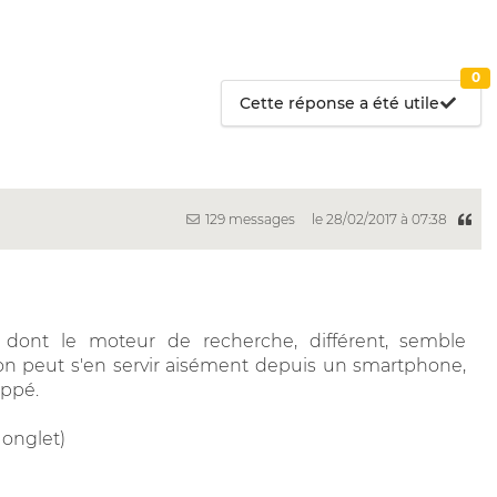
0
Cette réponse a été utile
129 messages
le 28/02/2017 à 07:38
, dont le moteur de recherche, différent, semble
on peut s'en servir aisément depuis un smartphone,
oppé.
 onglet)