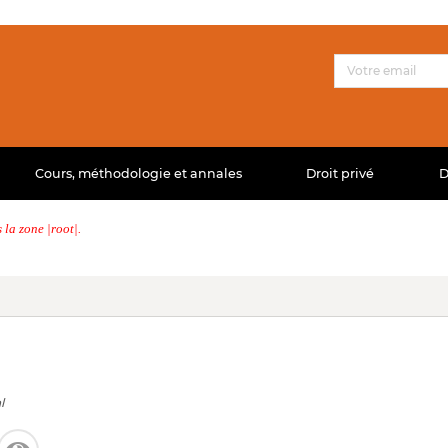
Cours, méthodologie et annales
Droit privé
D
la zone |root|.
l