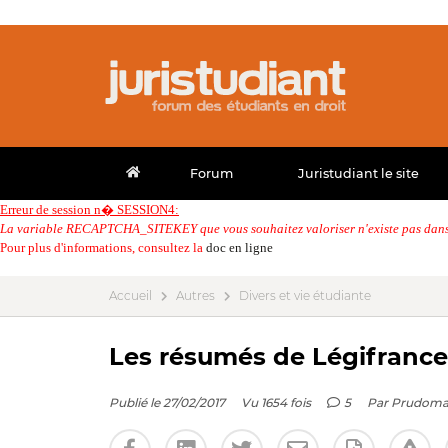
Forum
Juristudiant le site
Erreur de session n� SESSION4:
La variable RECAPTCHA_SITEKEY que vous souhaitez valoriser n'existe pas dans 
Pour plus d'informations, consultez la
doc en ligne
Accueil
Autres
Divers et vie étudiante
Les résumés de Légifrance
Publié le 27/02/2017
Vu 1654 fois
5
Par
Prudoma