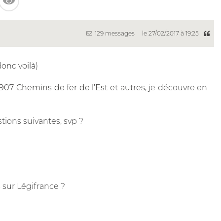
129 messages
le 27/02/2017 à 19:25
donc voilà)
07 Chemins de fer de l’Est et autres
, je découvre en
ions suivantes, svp ?
s sur Légifrance ?