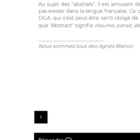
Au sujet des "abstrats", il est amusan
pas exister dans la langue française. Ce 
DILA, qui s'est peut-être senti obligé de
que "Abstract" signifie
résumé
,
extrait
,
ab
__________________________
Nous sommes tous des Agnès Blanco
1