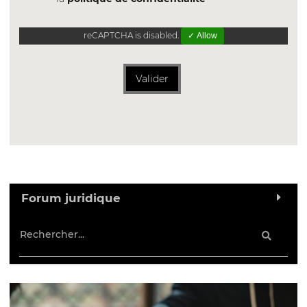
reCAPTCHA is disabled.
✓ Allow
Valider
Forum juridique