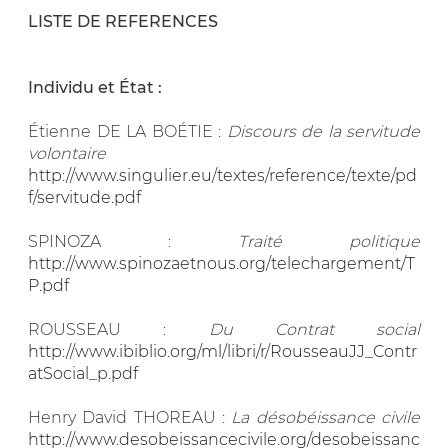
LISTE DE REFERENCES
Individu et État :
Étienne DE LA BOÉTIE :
Discours de la servitude
volontaire
http://www.singulier.eu/textes/reference/texte/pd
f/servitude.pdf
SPINOZA :
Traité politique
http://www.spinozaetnous.org/telechargement/T
P.pdf
ROUSSEAU :
Du Contrat social
http://www.ibiblio.org/ml/libri/r/RousseauJJ_Contr
atSocial_p.pdf
Henry David THOREAU :
La désobéissance civile
http://www.desobeissancecivile.org/desobeissanc