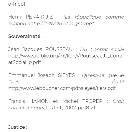
e-fr.pdf
Henri PENA-RUIZ :
"La république comme
relation entre l'individu et le groupe"
Souveraineté :
Jean Jacques ROUSSEAU :
Du Contrat social
http://www.ibiblio.org/ml/libri/r/RousseauJJ_Contr
atSocial_p.pdf
Emmanuel Joseph SIEYES :
Qu'est-ce que le
Tiers État?
http://www.leboucher.com/pdf/sieyes/tiers.pdf
Francis HAMON et Michel TROPER :
Droit
constitutionnel
, L.G.D.J., 2007, pp18-21
Justice :