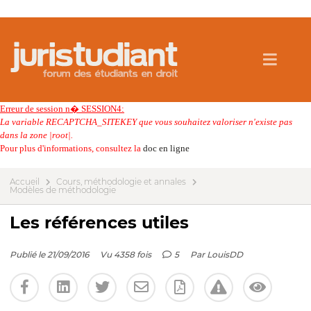
Erreur de session n� SESSION4:
La variable RECAPTCHA_SITEKEY que vous souhaitez valoriser n'existe pas
dans la zone |root|.
Pour plus d'informations, consultez la
doc en ligne
Accueil
Cours, méthodologie et annales
Modèles de méthodologie
Les références utiles
Publié le 21/09/2016
Vu 4358 fois
5
Par
LouisDD