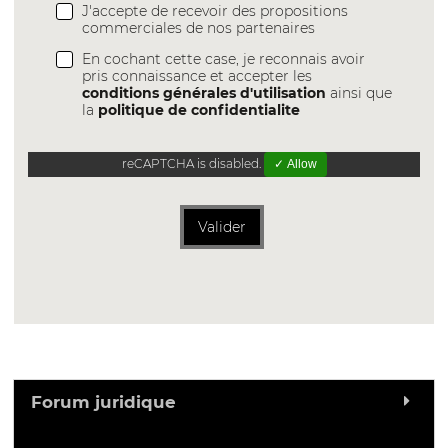
J'accepte de recevoir des propositions
commerciales de nos partenaires
En cochant cette case, je reconnais avoir
pris connaissance et accepter les
conditions générales d'utilisation
ainsi que
la
politique de confidentialite
reCAPTCHA is disabled.
✓ Allow
Valider
Forum juridique