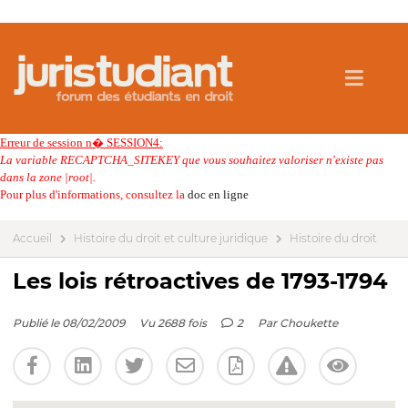
Erreur de session n� SESSION4:
La variable RECAPTCHA_SITEKEY que vous souhaitez valoriser n'existe pas
dans la zone |root|.
Pour plus d'informations, consultez la
doc en ligne
Accueil
Histoire du droit et culture juridique
Histoire du droit
Les lois rétroactives de 1793-1794
Publié le 08/02/2009
Vu 2688 fois
2
Par
Choukette