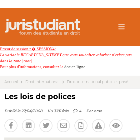
Erreur de session n� SESSION4:
La variable RECAPTCHA_SITEKEY que vous souhaitez valoriser n'existe pas
dans la zone |root|.
Pour plus d'informations, consultez la
doc en ligne
Accueil
Droit international
Droit international public et privé
Les lois de polices
Publié le 27/04/2008
Vu 3181 fois
4
Par
orso