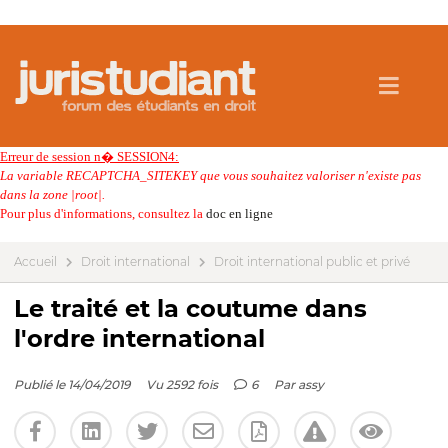
Erreur de session n� SESSION4:
La variable RECAPTCHA_SITEKEY que vous souhaitez valoriser n'existe pas
dans la zone |root|.
Pour plus d'informations, consultez la
doc en ligne
Accueil
Droit international
Droit international public et privé
Le traité et la coutume dans
l'ordre international
Publié le 14/04/2019
Vu 2592 fois
6
Par
assy