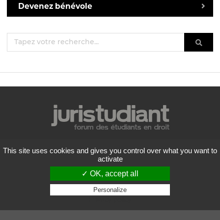
Devenez bénévole
Mentions légales
This site uses cookies and gives you control over what you want to
Politique de confidentialité
activate
Conditions générales d'utilisation
✓ OK, accept all
Liste des forums
Contactez-nous
Personalize
Privacy policy
Flux RSS
Copyright
2026 Juristudiant.com - Tous droits réservés