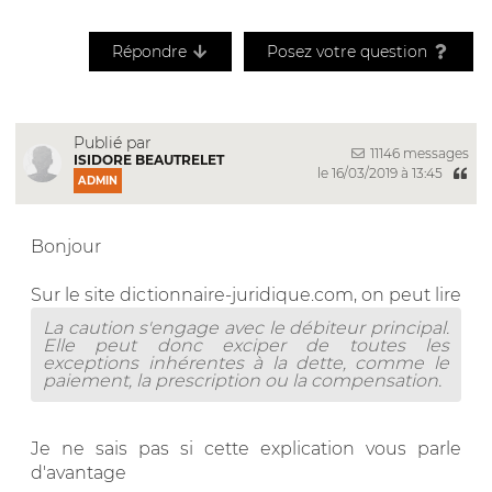
Répondre
Posez votre question
Publié par
11146 messages
ISIDORE BEAUTRELET
le 16/03/2019 à 13:45
ADMIN
Bonjour
Sur le site dictionnaire-juridique.com, on peut lire
La caution s'engage avec le débiteur principal.
Elle peut donc exciper de toutes les
exceptions inhérentes à la dette, comme le
paiement, la prescription ou la compensation.
Je ne sais pas si cette explication vous parle
d'avantage