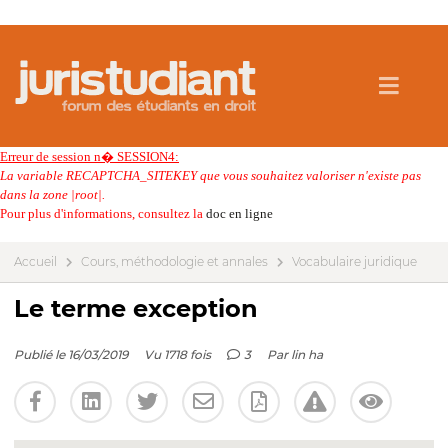
Erreur de session n� SESSION4:
La variable RECAPTCHA_SITEKEY que vous souhaitez valoriser n'existe pas
dans la zone |root|.
Pour plus d'informations, consultez la
doc en ligne
Accueil
Cours, méthodologie et annales
Vocabulaire juridique
Le terme exception
Publié le 16/03/2019
Vu 1718 fois
3
Par
lin ha