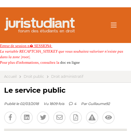
Erreur de session n� SESSION4:
La variable RECAPTCHA_SITEKEY que vous souhaitez valoriser n'existe pas
dans la zone |root|.
Pour plus d'informations, consultez la
doc en ligne
Accueil
Droit public
Droit administratif
Le service public
Publié le 02/03/2018
Vu 1809 fois
4
Par
Guillaume92