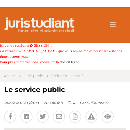
Erreur de session n� SESSION4:
La variable RECAPTCHA_SITEKEY que vous souhaitez valoriser n'existe pas
dans la zone |root|.
Pour plus d'informations, consultez la
doc en ligne
Accueil
Droit public
Droit administratif
Le service public
Publié le 02/03/2018
Vu 1810 fois
4
Par
Guillaume92