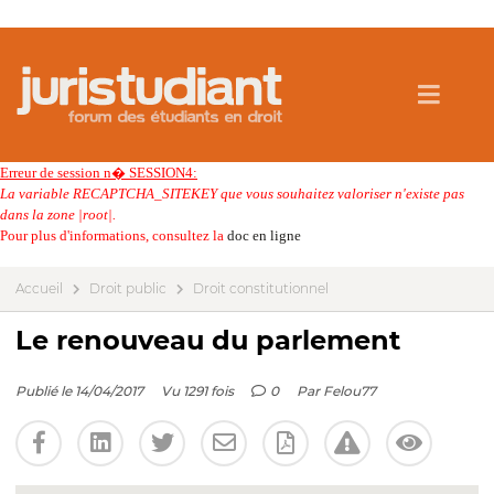
Erreur de session n� SESSION4:
La variable RECAPTCHA_SITEKEY que vous souhaitez valoriser n'existe pas
dans la zone |root|.
Pour plus d'informations, consultez la
doc en ligne
Accueil
Droit public
Droit constitutionnel
Le renouveau du parlement
Publié le 14/04/2017
Vu 1291 fois
0
Par
Felou77