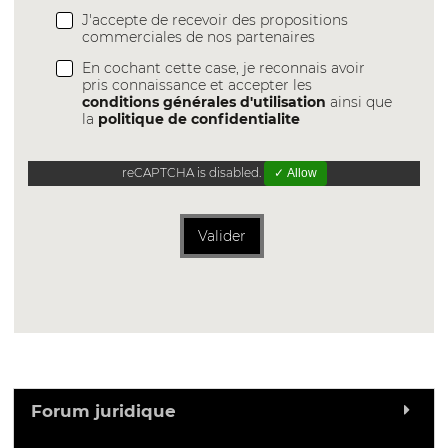
J'accepte de recevoir des propositions
commerciales de nos partenaires
En cochant cette case, je reconnais avoir
pris connaissance et accepter les
conditions générales d'utilisation
ainsi que
la
politique de confidentialite
reCAPTCHA is disabled.
✓ Allow
Valider
Forum juridique