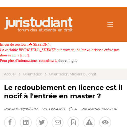
Erreur de session n� SESSION4:
La variable RECAPTCHA_SITEKEY que vous souhaitez valoriser n'existe pas
dans la zone |root|.
Pour plus d'informations, consultez la
doc en ligne
Accueil
Orientation
Orientation, Métiers du droit
Le redoublement en licence est il
nocif à l'entrée en master ?
Publié le 07/08/2017
Vu 33094 fois
4
Par
MattMurdock314