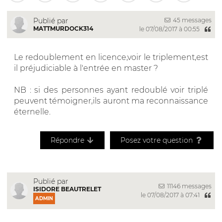
45 messages
Publié par
MATTMURDOCK314
le 07/08/2017 à 00:55
Le redoublement en licence,voir le triplement,est
il préjudiciable à l'entrée en master ?
NB : si des personnes ayant redoublé voir triplé
peuvent témoigner,ils auront ma reconnaissance
éternelle.
Répondre
Posez votre question
Publié par
11146 messages
ISIDORE BEAUTRELET
le 07/08/2017 à 07:41
ADMIN