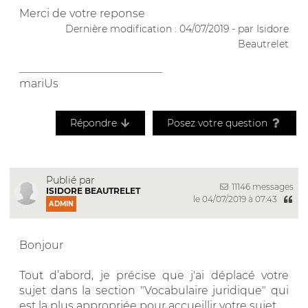
Merci de votre reponse
Dernière modification : 04/07/2019 - par Isidore
Beautrelet
__________________________
mariUs
Répondre
Posez votre question
Publié par
11146 messages
ISIDORE BEAUTRELET
le 04/07/2019 à 07:43
ADMIN
Bonjour
Tout d’abord, je précise que j'ai déplacé votre
sujet dans la section "Vocabulaire juridique" qui
est la plus appropriée pour accueillir votre sujet.