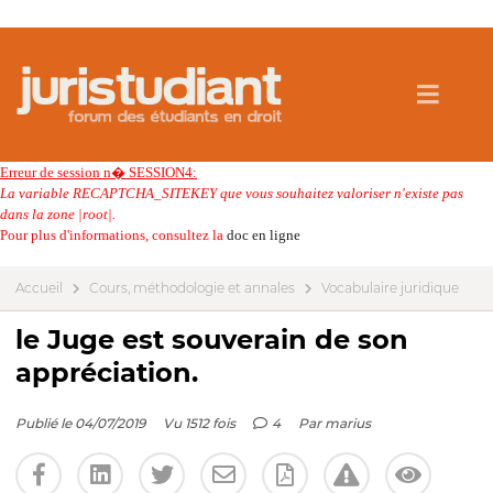
Erreur de session n� SESSION4:
La variable RECAPTCHA_SITEKEY que vous souhaitez valoriser n'existe pas
dans la zone |root|.
Pour plus d'informations, consultez la
doc en ligne
Accueil
Cours, méthodologie et annales
Vocabulaire juridique
le Juge est souverain de son
appréciation.
Publié le 04/07/2019
Vu 1512 fois
4
Par
marius