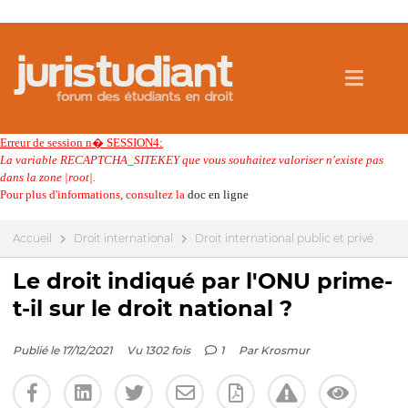
Erreur de session n� SESSION4:
La variable RECAPTCHA_SITEKEY que vous souhaitez valoriser n'existe pas
dans la zone |root|.
Pour plus d'informations, consultez la
doc en ligne
Accueil
Droit international
Droit international public et privé
Le droit indiqué par l'ONU prime-
t-il sur le droit national ?
Publié le 17/12/2021
Vu 1302 fois
1
Par
Krosmur