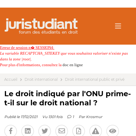
Erreur de session n� SESSION4:
La variable RECAPTCHA_SITEKEY que vous souhaitez valoriser n'existe pas
dans la zone |root|.
Pour plus d'informations, consultez la
doc en ligne
Accueil
Droit international
Droit international public et privé
Le droit indiqué par l'ONU prime-
t-il sur le droit national ?
Publié le 17/12/2021
Vu 1301 fois
1
Par
Krosmur