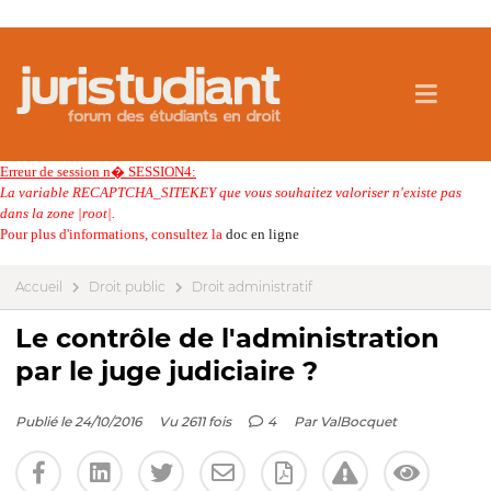
Erreur de session n� SESSION4:
La variable RECAPTCHA_SITEKEY que vous souhaitez valoriser n'existe pas
dans la zone |root|.
Pour plus d'informations, consultez la
doc en ligne
Accueil
Droit public
Droit administratif
Le contrôle de l'administration
par le juge judiciaire ?
Publié le 24/10/2016
Vu 2611 fois
4
Par
ValBocquet