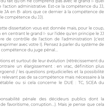
 du fait qu'on ne comprend pas avec le grand I- quel
 l'action administrative. Est-ce la compétence du JJ,
le JA en B- alors que ce dernier à la compétence de
r le compétence du JJ).
ette dissertation vous est donnée mais, pour le coup,
 en centrant le grand I- sur l'idée qu'en principe le JJ
 de contrôle de l'action de l'administration (c'est
 exprimer avec votre I). Pensez à parler du système de
e compétence du juge pénal....
tions et surtout de leur évolution (rétrécissement du
aire un élargissement : en vrac, définition plus
ergoend / les questions préjudicielles et la possibilité
e relevant pas de sa compétence mais nécessaire à la
SP établie ou si cela concerne le DUE : TC, SCEA du
ponsabilité pénale des décideurs publics dont la
 favoritisme, corruption....). Mais je pense que cela