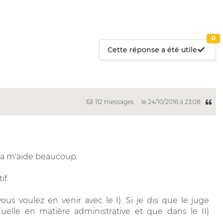
0
Cette réponse a été utile
112 messages
le 24/10/2016 à 23:08
ça m'aide beaucoup.
if.
us voulez en venir avec le I). Si je dis que le juge
uelle en matière administrative et que dans le II)