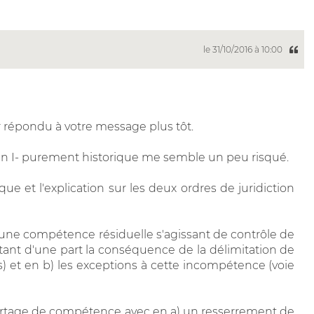
le 31/10/2016 à 10:00
 répondu à votre message plus tôt.
e un I- purement historique me semble un peu risqué.
ique et l'explication sur les deux ordres de juridiction
e d'une compétence résiduelle s'agissant de contrôle de
ettant d'une part la conséquence de la délimitation de
) et en b) les exceptions à cette incompétence (voie
u partage de compétence avec en a) un resserrement de