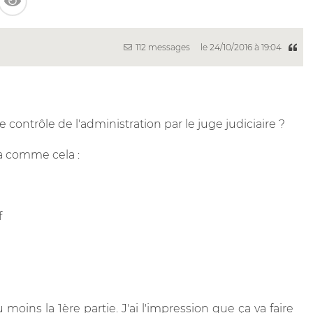
112 messages
le 24/10/2016 à 19:04
 le contrôle de l'administration par le juge judiciaire ?
a comme cela :
f
moins la 1ère partie. J'ai l'impression que ça va faire