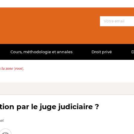
Cours, méthodologie et annales
Droit privé
D
la zone |root|.
ion par le juge judiciaire ?
et