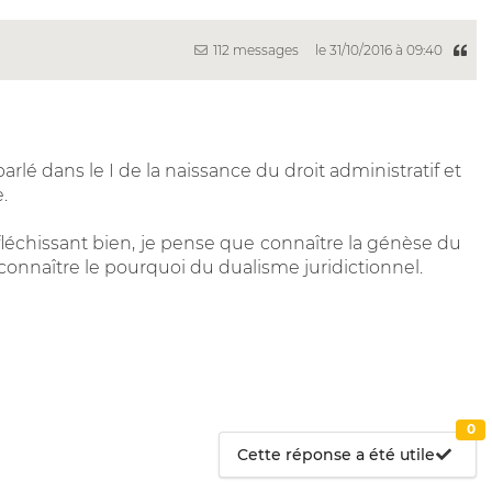
112 messages
le 31/10/2016 à 09:40
parlé dans le I de la naissance du droit administratif et
.
réfléchissant bien, je pense que connaître la génèse du
 connaître le pourquoi du dualisme juridictionnel.
0
Cette réponse a été utile