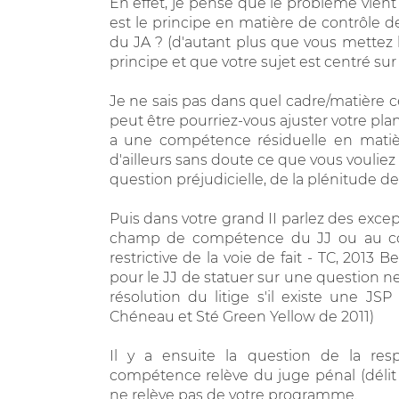
En effet, je pense que le problème vient
est le principe en matière de contrôle de
du JA ? (d'autant plus que vous mettez 
principe et que votre sujet est centré su
Je ne sais pas dans quel cadre/matière c
peut être pourriez-vous ajuster votre plan
a une compétence résiduelle en matière
d'ailleurs sans doute ce que vous vouliez
question préjudicielle, de la plénitude d
Puis dans votre grand II parlez des excep
champ de compétence du JJ ou au contr
restrictive de la voie de fait - TC, 2013 B
pour le JJ de statuer sur une question n
résolution du litige s'il existe une J
Chéneau et Sté Green Yellow de 2011)
Il y a ensuite la question de la res
compétence relève du juge pénal (délit de
ne relève pas de votre programme.