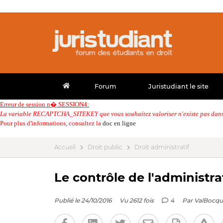
Forum
Juristudiant le site
Erreur de session n� SESSION4:
La variable RECAPTCHA_SITEKEY que vous souhaitez valoriser n'existe pas dans 
Pour plus d'informations, consultez la
doc en ligne
Accueil
Droit public
Droit administratif
Le contrôle de l'administrat
Publié le 24/10/2016
Vu 2612 fois
4
Par
ValBocqu