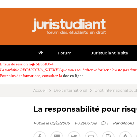
Forum
Juristudiant le site
Erreur de session n� SESSION4:
La variable RECAPTCHA_SITEKEY que vous souhaitez valoriser n'existe pas dans 
Pour plus d'informations, consultez la
doc en ligne
Accueil
Droit international
Droit international publ
La responsabilité pour risq
Publié le 05/12/2006
Vu 2906 fois
1
Par
difool13