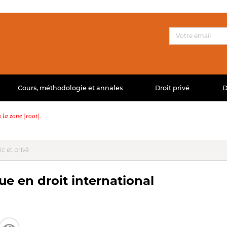
Cours, méthodologie et annales
Droit privé
D
la zone |root|.
ic et privé
ue en droit international