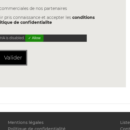
s commerciales de nos partenaires
ir pris connaissance et accepter les
conditions
itique de confidentialite
A is disabled.
✓ Allow
Valider
Mentions légales
List
Politique de confidentialité
Cont