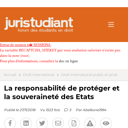
Erreur de session n� SESSION4:
La variable RECAPTCHA_SITEKEY que vous souhaitez valoriser n'existe pas
dans la zone |root|.
Pour plus d'informations, consultez la
doc en ligne
Accueil
Droit international
Droit international public et privé
La responsabilité de protéger et
la souveraineté des Etats
Publié le 27/11/2018
Vu 1523 fois
3
Par
Abelkone1994