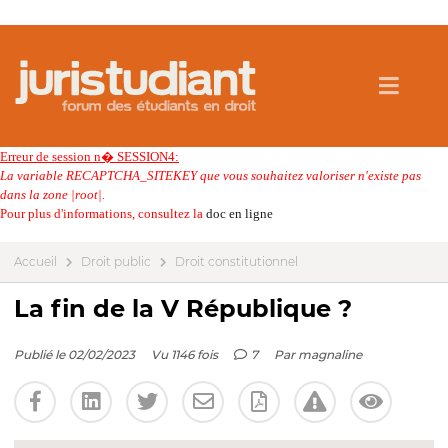
Erreur de session n� SESSION4:
La variable RECAPTCHA_SITEKEY que vous souhaitez valoriser n'existe pas
dans la zone |root|.
Pour plus d'informations, consultez la
doc en ligne
Accueil
Droit public
Droit constitutionnel
La fin de la V République ?
Publié le 02/02/2023
Vu 1146 fois
7
Par
magnaline