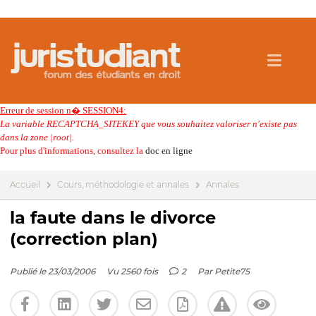
Erreur de session n� SESSION4:
La variable RECAPTCHA_SITEKEY que vous souhaitez valoriser n'existe pas
dans la zone |root|.
Pour plus d'informations, consultez la
doc en ligne
Accueil
Cours, méthodologie et annales
Annales
la faute dans le divorce
(correction plan)
Publié le 23/03/2006
Vu 2560 fois
2
Par
Petite75