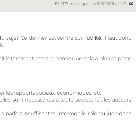
2137 messages
le 10/10/2011 à 14:17
 du sujet. Ce dernier est centré sur
l'utilité
, il faut donc
t.
aît intéressant, mais je pense que cela à plus sa place
er les rapports sociaux, économiques, etc.
 elles sont nécessaires à toute société (cf. les auteurs
is parfois insuffisantes, interroge le rôle du juge dans