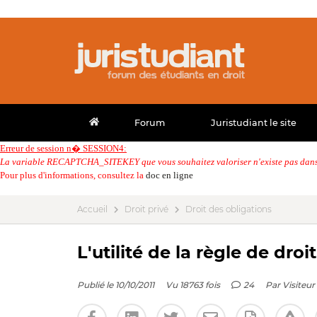
Forum
Juristudiant le site
Erreur de session n� SESSION4:
La variable RECAPTCHA_SITEKEY que vous souhaitez valoriser n'existe pas dans 
Pour plus d'informations, consultez la
doc en ligne
Accueil
Droit privé
Droit des obligations
L'utilité de la règle de droit
Publié le 10/10/2011
Vu 18763 fois
24
Par
Visiteur