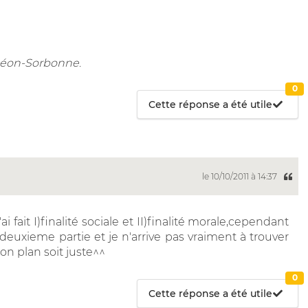
nthéon-Sorbonne
.
0
Cette réponse a été utile
le 10/10/2011 à 14:37
i fait I)finalité sociale et II)finalité morale,cependant
euxieme partie et je n'arrive pas vraiment à trouver
n plan soit juste^^
0
Cette réponse a été utile