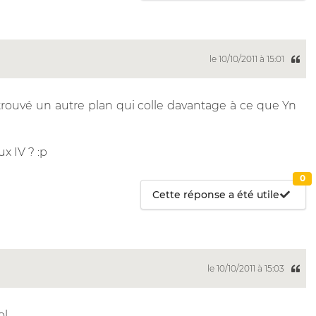
le 10/10/2011 à 15:01
 trouvé un autre plan qui colle davantage à ce que Yn
x IV ? :p
0
Cette réponse a été utile
le 10/10/2011 à 15:03
ol