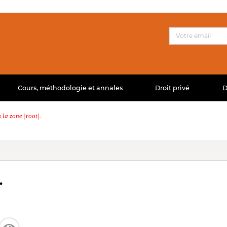
Cours, méthodologie et annales
Droit privé
D
la zone |root|.
.