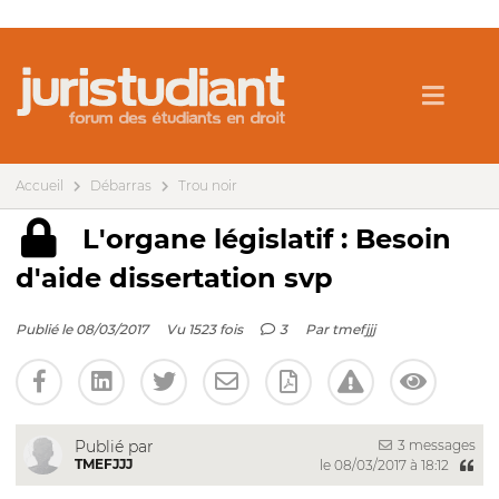
Accueil
Débarras
Trou noir
L'organe législatif : Besoin
d'aide dissertation svp
Publié le 08/03/2017
Vu 1523 fois
3
Par
tmefjjj
3 messages
Publié par
TMEFJJJ
le 08/03/2017 à 18:12