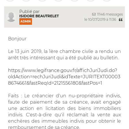
Publié par
11146 messages
ISIDORE BEAUTRELET
le 10/07/2019 à 11:36
ADMIN
Bonjour
Le 13 juin 2019, la 1ère chambre civile a rendu un
arrêt très intéressant qui a été publié au bulletin.
https://www.legifrance.gouv.fr/affichJuriJudi.do?
oldAction=rechJuriJudi&idTexte=JURITEXT00003
8674661&fastReqId=2121556180&fastPos=1
Faits : Le créancier d'un nu-propriétaire indivis,
faute de paiement de sa créance, avait engagé
une action en licitation des biens immobiliers
indivis. C'est-à-dire qu'il réclamait la vente aux
enchères des immeubles indivis pour obtenir le
remboursement de sa créance.