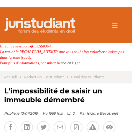
Erreur de session n� SESSION4:
La variable RECAPTCHA_SITEKEY que vous souhaitez valoriser n'existe pas
dans la zone |root|.
Pour plus d'informations, consultez la
doc en ligne
Accueil
Rédaction Juristudiant
Essai des étudiants
L'impossibilité de saisir un
immeuble démembré
Publié le 10/07/2019
Vu 1669 fois
0
Par
Isidore Beautrelet