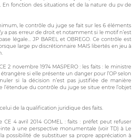
 En fonction des situations et de la nature du pv de
mum, le contrôle du juge se fait sur les 6 éléments
 n’y a pas erreur de droit et notamment si le motif n’est
base légale… JP BAREL et OBREGO. Ce contrôle est
sque large pv discrétionnaire MAIS libertés en jeu à
n.
CE 2 novembre 1974 MASPERO : les faits : le ministre
n étrangère si elle présente un danger pour l’OP selon
nnuler si la décision n’est pas justifiée de manière
de l’étendue du contrôle du juge se situe entre l’objet
lui de la qualification juridique des faits.
 CE 4 avril 2014 GOMEL : faits : préfet peut refuser
tteinte à une perspective monumentale (voir TD) à Le
la possibilité de substituer sa propre appréciation à