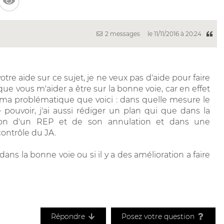
2 messages
le 11/11/2016 à 20:24
tre aide sur ce sujet, je ne veux pas d'aide pour faire
 que vous m'aider a être sur la bonne voie, car en effet
 ma problématique que voici : dans quelle mesure le
 pouvoir, j'ai aussi rédiger un plan qui que dans la
ition d'un REP et de son annulation et dans une
contrôle du JA.
dans la bonne voie ou si il y a des amélioration a faire
Répondre
Posez votre question