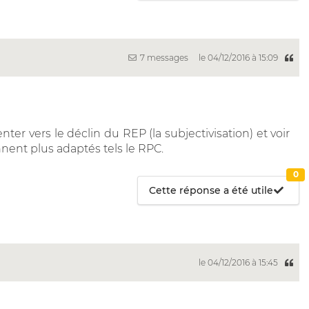
7 messages
le 04/12/2016 à 15:09
nter vers le déclin du REP (la subjectivisation) et voir
nent plus adaptés tels le RPC.
0
Cette réponse a été utile
le 04/12/2016 à 15:45