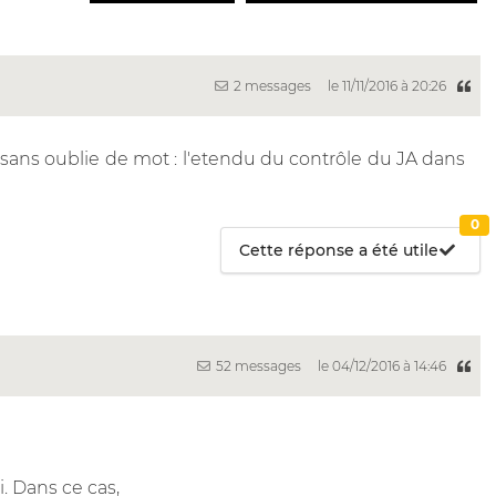
2 messages
le 11/11/2016 à 20:26
on sans oublie de mot : l'etendu du contrôle du JA dans
0
Cette réponse a été utile
52 messages
le 04/12/2016 à 14:46
i. Dans ce cas,