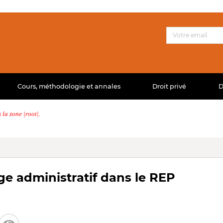
Cours, méthodologie et annales
Droit privé
D
la zone |root|.
ge administratif dans le REP