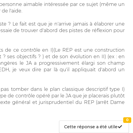
te personne aimable intéressée par ce sujet (même un
 de l'aide.
e ? Le fait est que je n'arrive jamais à élaborer une
saie de trouver d'abord des pistes de réflexion pour
êts de ce contrôle en I)(Le REP est une construction
 ? ses objectifs ? ) et de son évolution en II) (ex : en
rangères le JA a progressivement élargi son champ
EDH, je veux dire par là qu'il appliquait d'abord un
pas tomber dans le plan classique descriptif type I)
ype de contrôle opéré par le JA que je placerais plutôt
texte général et jurisprudentiel du REP (arrêt Dame
0
Cette réponse a été utile