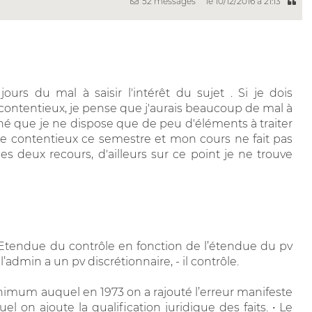
52 messages
le 10/12/2016 à 21:13
ours du mal à saisir l'intérêt du sujet . Si je dois
 contentieux, je pense que j'aurais beaucoup de mal à
nné que je ne dispose que de peu d'éléments à traiter
 de contentieux ce semestre et mon cours ne fait pas
s deux recours, d'ailleurs sur ce point je ne trouve
) Etendue du contrôle en fonction de l’étendue du pv
l’admin a un pv discrétionnaire, - il contrôle.
minimum auquel en 1973 on a rajouté l’erreur manifeste
el on ajoute la qualification juridique des faits. • Le