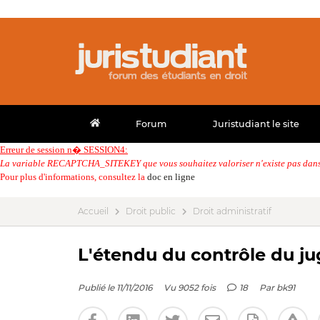
Forum
Juristudiant le site
Erreur de session n� SESSION4:
La variable RECAPTCHA_SITEKEY que vous souhaitez valoriser n'existe pas dans 
Pour plus d'informations, consultez la
doc en ligne
Accueil
Droit public
Droit administratif
L'étendu du contrôle du ju
Publié le 11/11/2016
Vu 9052 fois
18
Par
bk91