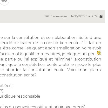
15 messages
le 10/11/2018 à 12:57
aire sur la constitution et son élaboration. Suite à une
cidé de traiter de la constitution écrite. J'ai fait un
s, être conseillée quant à son amélioration, voire avoir
j'ai du mal à qualifier mes titres, je bloque un peu
 partie ou j'ai expliqué et "éliminé" la constitution
nt que la constitution écrite a été le mode le plus
nc aborder la constitution écrite. Voici mon plan /
onstitution écrite?
it écrit
?)
juridique responsable
mains du pouvoir constituant originaire précis)