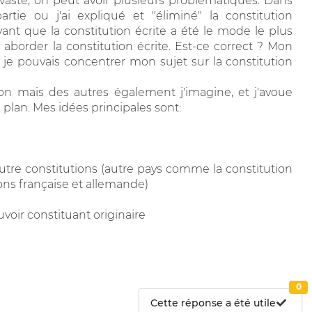
 vaste, on peut avoir plusieurs problématiques. Dans
rtie ou j'ai expliqué et "éliminé" la constitution
nt que la constitution écrite a été le mode le plus
 aborder la constitution écrite. Est-ce correct ? Mon
, je pouvais concentrer mon sujet sur la constitution
ion mais des autres également j'imagine, et j'avoue
 plan. Mes idées principales sont:
utre constitutions (autre pays comme la constitution
ons française et allemande)
uvoir constituant originaire
0
Cette réponse a été utile