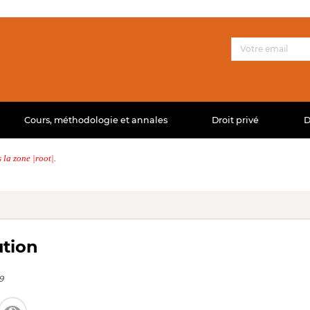
Cours, méthodologie et annales
Droit privé
D
la zone |root|.
ution
9