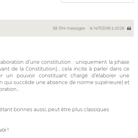
3114 messages
le 14/11/2018 à 20:26
élaboration d’une constitution : uniquement la phase
ivant de la Constitution)... cela incite à parler dans ce
r un pouvoir constituant chargé d’élaborer une
ion qui succède une absence de norme supérieure) et
ration...
étant bonnes aussi, peut être plus classiques
oi !