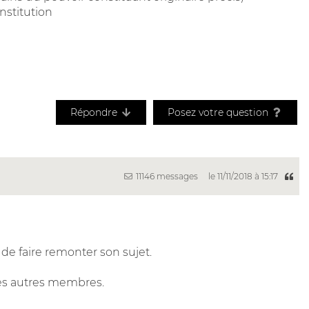
onstitution
Répondre
Posez votre question
11146 messages
le 11/11/2018 à 15:17
 de faire remonter son sujet.
des autres membres.