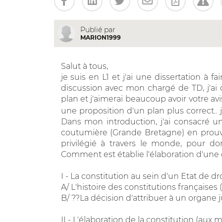
Publié par
MARION1999
Salut à tous,
je suis en L1 et j'ai une dissertation à f
discussion avec mon chargé de TD, j'ai dé
plan et j'aimerai beaucoup avoir votre avi
une proposition d'un plan plus correct.. 
Dans mon introduction, j'ai consacré une
coutumière (Grande Bretagne) en prouva
privilégié à travers le monde, pour do
Comment est établie l'élaboration d'une c
I - La constitution au sein d'un Etat de dro
A/ L'histoire des constitutions françaises (
B/ ??La décision d'attribuer à un organe 
II - L'élaboration de la constitution (aux 