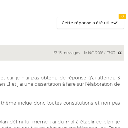
0
Cette réponse a été utile
15 messages
le 14/11/2018 à 17:03
t car je n'ai pas obtenu de réponse (j'ai attendu 3
 L1 et j'ai une dissertation à faire sur l'élaboration de
thème inclue donc toutes constitutions et non pas
plan défini lui-même, j'ai du mal à établir ce plan, je