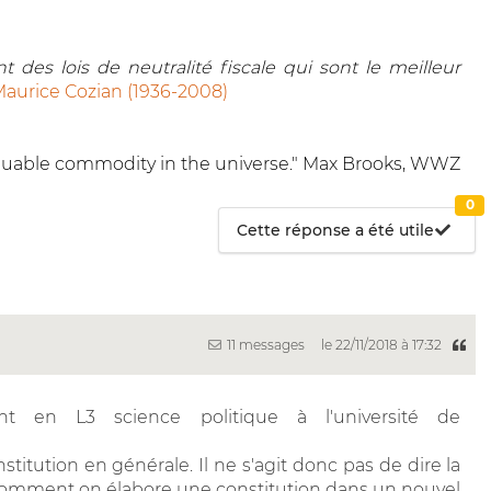
 des lois de neutralité fiscale qui sont le meilleur
aurice Cozian (1936-2008)
 valuable commodity in the universe." Max Brooks, WWZ
0
Cette réponse a été utile
11 messages
le 22/11/2018 à 17:32
nt en L3 science politique à l'université de
nstitution en générale. Il ne s'agit donc pas de dire la
 comment on élabore une constitution dans un nouvel