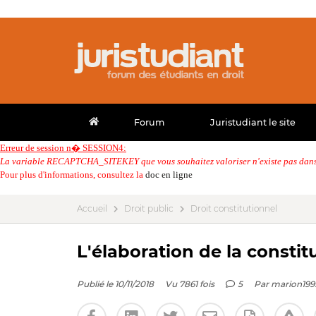
Forum
Juristudiant le site
Erreur de session n� SESSION4:
La variable RECAPTCHA_SITEKEY que vous souhaitez valoriser n'existe pas dans 
Pour plus d'informations, consultez la
doc en ligne
Accueil
Droit public
Droit constitutionnel
L'élaboration de la constit
Publié le 10/11/2018
Vu 7861 fois
5
Par
marion199