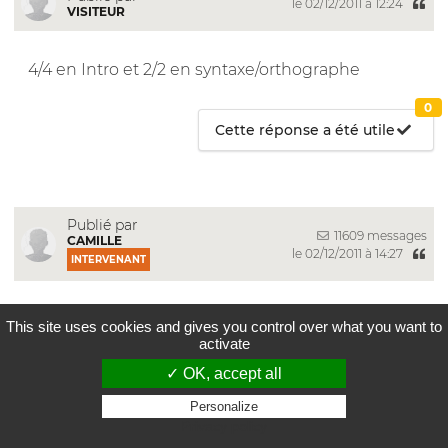
le 02/12/2011 à 12:24
VISITEUR
4/4 en Intro et 2/2 en syntaxe/orthographe
0
Cette réponse a été utile
Publié par
11609 messages
CAMILLE
le 02/12/2011 à 14:27
INTERVENANT
Bjr,
This site uses cookies and gives you control over what you want to
Raaah là là, c'est relax à Sciences-Po, hein !
activate
✓ OK, accept all
Personalize
__________________________
Privacy policy
Hors Concours