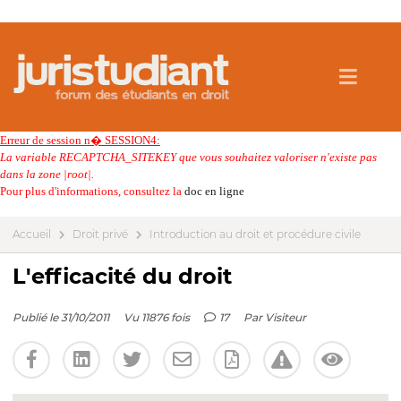
Erreur de session n� SESSION4:
La variable RECAPTCHA_SITEKEY que vous souhaitez valoriser n'existe pas
dans la zone |root|.
Pour plus d'informations, consultez la
doc en ligne
Accueil
Droit privé
Introduction au droit et procédure civile
L'efficacité du droit
Publié le 31/10/2011
Vu 11876 fois
17
Par
Visiteur