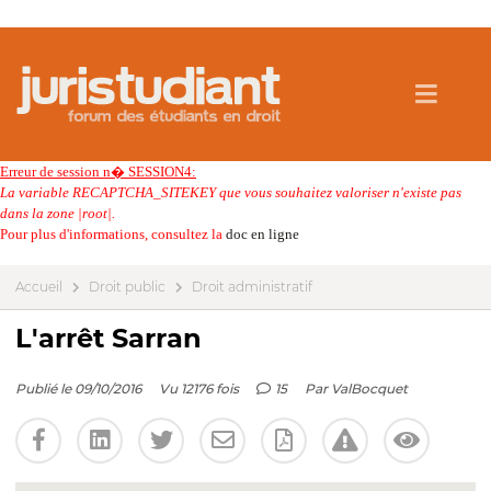
Erreur de session n� SESSION4:
La variable RECAPTCHA_SITEKEY que vous souhaitez valoriser n'existe pas
dans la zone |root|.
Pour plus d'informations, consultez la
doc en ligne
Accueil
Droit public
Droit administratif
L'arrêt Sarran
Publié le 09/10/2016
Vu 12176 fois
15
Par
ValBocquet