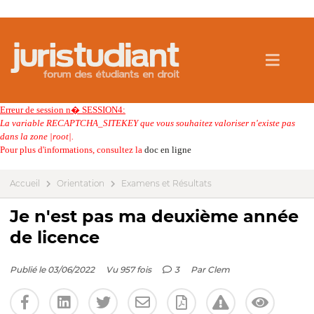
Erreur de session n� SESSION4:
La variable RECAPTCHA_SITEKEY que vous souhaitez valoriser n'existe pas
dans la zone |root|.
Pour plus d'informations, consultez la
doc en ligne
Accueil
Orientation
Examens et Résultats
Je n'est pas ma deuxième année
de licence
Publié le 03/06/2022
Vu 957 fois
3
Par
Clem