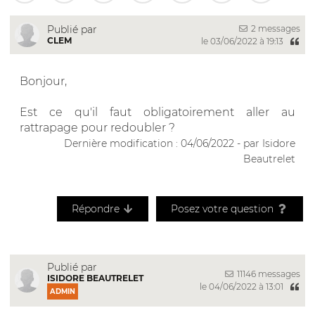
2 messages
Publié par
CLEM
le 03/06/2022 à 19:13
Bonjour,
Est ce qu'il faut obligatoirement aller au
rattrapage pour redoubler ?
Dernière modification : 04/06/2022 - par Isidore
Beautrelet
Répondre
Posez votre question
Publié par
11146 messages
ISIDORE BEAUTRELET
le 04/06/2022 à 13:01
ADMIN