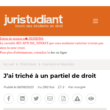
Erreur de session n� SESSION4:
La variable RECAPTCHA_SITEKEY que vous souhaitez valoriser n'existe pas
dans la zone |root|.
Pour plus d'informations, consultez la
doc en ligne
Accueil
Orientation
Examens et Résultats
J’ai triché à un partiel de droit
Publié le 06/08/2023
Vu 2912 fois
5
Par
morg14