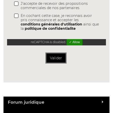
J'accepte de recevoir des propositions
commerciales de nos partenaires
En cochant cette case, je reconnais avoir
pris connaissance et accepter les
conditions générales d'utilisation
ainsi que
la
politique de confidentialite
reCAPTCHA is disabled.
✓ Allow
Valider
Forum juridique