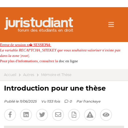
Erreur de session n� SESSION4:
La variable RECAPTCHA_SITEKEY que vous souhaitez valoriser n'existe pas
dans la zone |root|.
Pour plus d'informations, consultez la
doc en ligne
Accueil
Autres
Mémoire et Thèse
Introduction pour une thèse
Publié le 11/06/2025
Vu 1133 fois
0
Par
franckeye