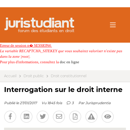
Erreur de session n� SESSION4:
La variable RECAPTCHA_SITEKEY que vous souhaitez valoriser n'existe pas
dans la zone |root|.
Pour plus d'informations, consultez la
doc en ligne
Accueil
Droit public
Droit constitutionnel
Interrogation sur le droit interne
Publié le 27/01/2017
Vu 1845 fois
3
Par
Jurisprudentia