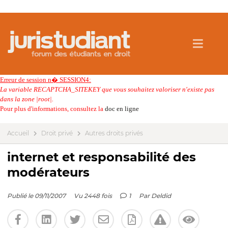
Erreur de session n� SESSION4:
La variable RECAPTCHA_SITEKEY que vous souhaitez valoriser n'existe pas
dans la zone |root|.
Pour plus d'informations, consultez la
doc en ligne
Accueil
Droit privé
Autres droits privés
internet et responsabilité des
modérateurs
Publié le 09/11/2007
Vu 2448 fois
1
Par
Deldid