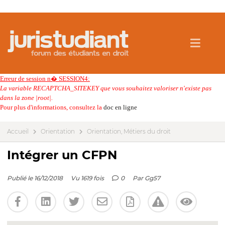
Erreur de session n� SESSION4:
La variable RECAPTCHA_SITEKEY que vous souhaitez valoriser n'existe pas
dans la zone |root|.
Pour plus d'informations, consultez la
doc en ligne
Accueil
Orientation
Orientation, Métiers du droit
Intégrer un CFPN
Publié le 16/12/2018
Vu 1619 fois
0
Par
Gg57