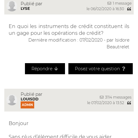
1 message
Publié par
LYSE
le 06/02/2020 à 16:30
En quoi les instruments de crédit constituent ils
un gage pour les opérations de crédit?
Dernière modification : 07/02/2020 - par Isidore
Beautrelet
Répondre
Posez votre question
Publié par
3114 messages
LOUISDD
le 07/02/2020 à 13:52
ADMIN
Bonjour
Sans plus d’élément difficile de vous aider...