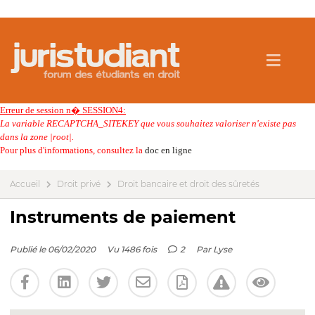
Erreur de session n� SESSION4:
La variable RECAPTCHA_SITEKEY que vous souhaitez valoriser n'existe pas
dans la zone |root|.
Pour plus d'informations, consultez la
doc en ligne
Accueil
Droit privé
Droit bancaire et droit des sûretés
Instruments de paiement
Publié le 06/02/2020
Vu 1486 fois
2
Par
Lyse